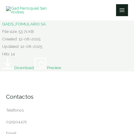
Ir
al
contenido
GADS_FOMULARIO SA
File size: 53.71 KB
Created: 12-08-2025
Updated: 12-08-2025
Hits: 14
Download
Preview
Contactos
Teléfonos:
032904472
Email: