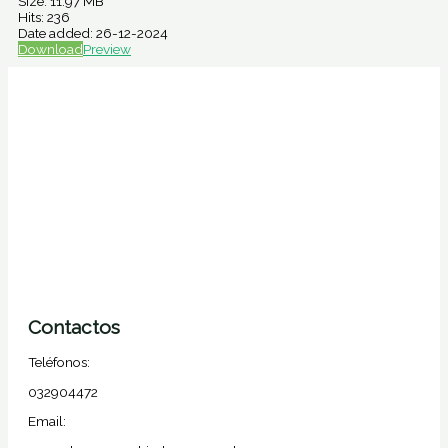
Size:
11.97 MB
Hits:
236
Date added:
26-12-2024
Download
Preview
Contactos
Teléfonos:
032904472
Email: