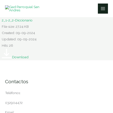
Ir
al
contenido
2_1-2_2-Diccionario
File size: 27.24 KB
Created: 09-09-2024
Updated: 09-09-2024
Hits: 26
Download
Contactos
Teléfonos:
032904472
Email: