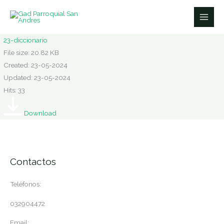
Ir
al
contenido
23-diccionario
File size: 20.82 KB
Created: 23-05-2024
Updated: 23-05-2024
Hits: 33
Download
Contactos
Teléfonos:
032904472
Email: