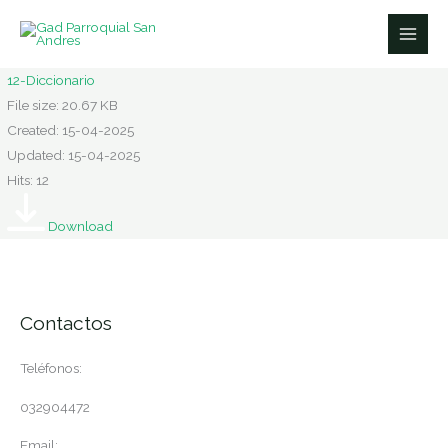
Ir
al
contenido
12-Diccionario
File size: 20.67 KB
Created: 15-04-2025
Updated: 15-04-2025
Hits: 12
Download
Contactos
Teléfonos:
032904472
Email: