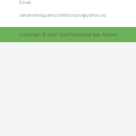
Email:
sanandresguanochimborazo@yahoo.es
Copyright © 2026 Gad Parroquial San Andres