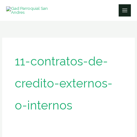
Ir
Buscar
al
por:
contenido
11-contratos-de-
credito-externos-
o-internos